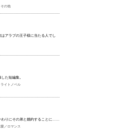
／
その他
彼はアラブの王子様に当たる人でし
録した短編集。
／
ライトノベル
かわりにその弟と婚約することに……
恋愛／ロマンス