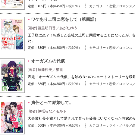
定価：
495円
（本体450円＋税10%）
カテゴリー：
恋愛／ロマンス
ワケあり上司に恋をして（第四話）
[著者] 藤里明日香／あがたゆう
王子様に恋？！転職した会社の上司と同居することになったが、
た。
定価：
330円
（本体300円＋税10%）
カテゴリー：
恋愛／ロマンス
オーガズムの代償
[著者] 須藤裕美／猫龍
表題「オーガズムの代償」を始め３つのショートストーリーを収
定価：
330円
（本体300円＋税10%）
カテゴリー：
恋愛／ロマンス
責任とって結婚して。
[著者] 伊桜らな／モルト
大企業社長令嬢として愛されて育った優海はいなくなった許嫁の
定価：
660円
（本体600円＋税10%）
カテゴリー：
ライトノベル
／