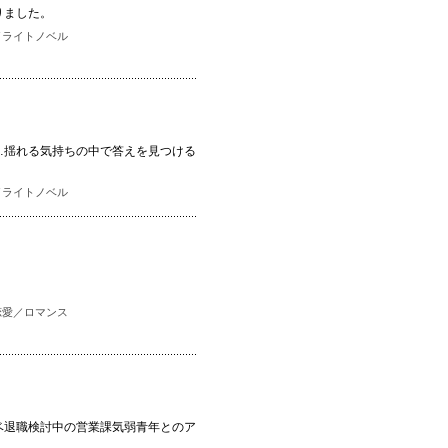
りました。
／
ライトノベル
…揺れる気持ちの中で答えを見つける
／
ライトノベル
恋愛／ロマンス
ベ退職検討中の営業課気弱青年とのア