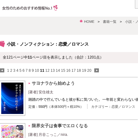
HOME
>
書籍一覧
>
小説・
小説・ノンフィクション：恋愛／ロマンス
全121ページ中
11
ページ目を表示しました（合計：1201点）
1
2
3
4
5
6
7
8
9
10
11
12
13
14
15
16
17
18
19
20
サヨナラから始めよう
[著者] 安住雄太
雑踏の中で佇んでいると彼が私に気づいた。一年前と変わらない
定価：
550円
（本体500円＋税10%）
カテゴリー：
恋愛／ロマンス
限界女子は食事でエロくなる
[著者] 月谷こっこ／nira.