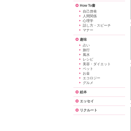
How To書
自己啓発
人間関係
心理学
話し方・スピーチ
マナー
趣味
占い
旅行
風水
レシピ
美容・ダイエット
ペット
お金
エコロジー
グルメ
絵本
エッセイ
リクルート