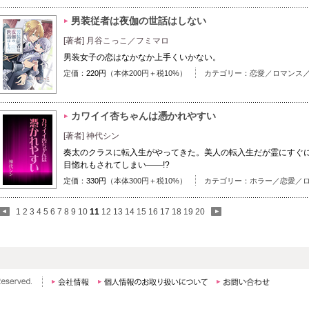
男装従者は夜伽の世話はしない
[著者] 月谷こっこ／フミマロ
男装女子の恋はなかなか上手くいかない。
定価：
220円
（本体200円＋税10%）
カテゴリー：
恋愛／ロマンス
カワイイ杏ちゃんは憑かれやすい
[著者] 神代シン
奏太のクラスに転入生がやってきた。美人の転入生だが霊にすぐ
目惚れもされてしまい――!?
定価：
330円
（本体300円＋税10%）
カテゴリー：
ホラー
／
恋愛／
1
2
3
4
5
6
7
8
9
10
11
12
13
14
15
16
17
18
19
20