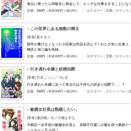
地元に帰ったら同級生に再会して、エッチな仕事をすることにな
定価：
330円
（本体300円＋税10%）
カテゴリー：
恋愛／ロマンス
この世界にある無数の輝き
[著者] 蒼キるり
新作が書けなくなった小説家は作品を読んでくれた少女に出逢う
物語と他三編を収録。
定価：
330円
（本体300円＋税10%）
カテゴリー：
恋愛／ロマンス
行き遅れ令嬢と妖精伯爵
[著者] 月谷こっこ／つむぎ
行き遅れた令嬢に迫って来るのは子持ちの訳あり伯爵で……？
定価：
330円
（本体300円＋税10%）
カテゴリー：
ライトノベル
／
敏腕女社長は熟睡したい。
[著者] 優詩織／光ノ大橋なずな
不眠症一歩手前の敏腕女社長と、安眠不可避二の腕を持つ業績ド
ットホームTL小説！