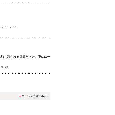
／
ライトノベル
に取り憑かれる体質だった。更には一
ロマンス