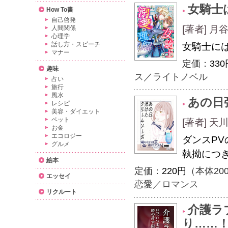
女騎士
How To書
自己啓発
[著者] 月
人間関係
心理学
話し方・スピーチ
女騎士に
マナー
定価：
330
趣味
ス
／
ライトノベル
占い
旅行
風水
あの日
レシピ
美容・ダイエット
ペット
[著者] 天川
お金
エコロジー
ダンスP
グルメ
執拗につ
絵本
定価：
220円
（本体20
エッセイ
恋愛／ロマンス
リクルート
介護ラ
り……