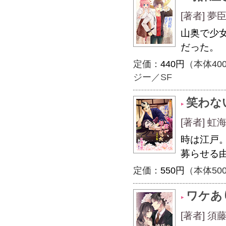
[著者] 
山奥で少
だった。
定価：
440円
（本体40
ジー／SF
笑わな
[著者] 
時は江戸
募らせる
定価：
550円
（本体50
ワケあ
[著者] 