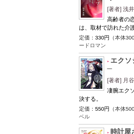
[著者] 浅
高齢者の
は、取材で訪れた介
定価：
330円
（本体30
ードロマン
エクソ
─
[著者] 
凄腕エク
決する。
定価：
550円
（本体50
ベル
時計屋