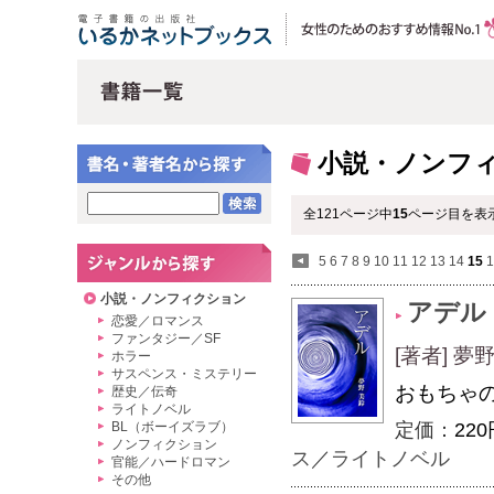
小説・ノンフ
全121ページ中
15
ページ目を表示
5
6
7
8
9
10
11
12
13
14
15
1
小説・ノンフィクション
アデル
恋愛／ロマンス
ファンタジー／SF
[著者] 夢
ホラー
サスペンス・ミステリー
おもちゃ
歴史／伝奇
ライトノベル
BL（ボーイズラブ）
定価：
220
ノンフィクション
ス
／
ライトノベル
官能／ハードロマン
その他