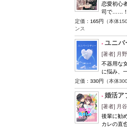
恋愛初心
司で……
定価：
165円
（本体15
ンス
ユニバ
[著者] 月
不器用な
に悩み、
定価：
330円
（本体30
婚活ア
[著者] 
後輩に勧
カレの直