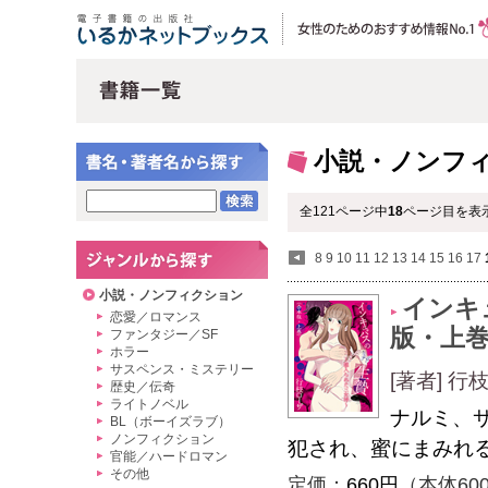
小説・ノンフ
全121ページ中
18
ページ目を表示
8
9
10
11
12
13
14
15
16
17
小説・ノンフィクション
インキ
恋愛／ロマンス
版・上
ファンタジー／SF
ホラー
サスペンス・ミステリー
[著者] 行
歴史／伝奇
ライトノベル
ナルミ、
BL（ボーイズラブ）
ノンフィクション
犯され、蜜にまみれ
官能／ハードロマン
その他
定価：
660円
（本体60