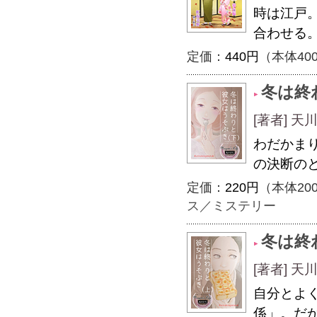
時は江戸。
合わせる
定価：
440円
（本体40
冬は終
[著者] 天川
わだかま
の決断の
定価：
220円
（本体20
ス／ミステリー
冬は終
[著者] 天川
自分とよ
係」。だ