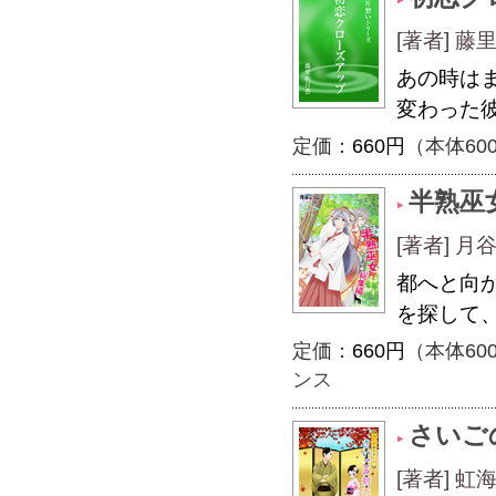
[著者] 藤
あの時は
変わった
定価：
660円
（本体60
半熟巫
[著者] 月
都へと向
を探して
定価：
660円
（本体60
ンス
さいご
[著者] 