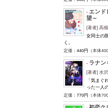
エンド
望～
[著者] 高
女同士の
く。
定価：
440円
（本体40
ラナン
[著者] 
「気まぐ
った一人
定価：
770円
（本体70
初恋ク