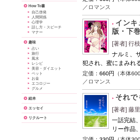
How To書
／ロマンス
自己啓発
人間関係
インキ
心理学
話し方・スピーチ
版・下
マナー
趣味
[著者] 行
占い
ナルミ、
旅行
風水
犯され、蜜にまみれ
レシピ
美容・ダイエット
定価：
660円
（本体60
ペット
お金
／ロマンス
エコロジー
グルメ
それで
絵本
エッセイ
[著者] 藤
リクルート
一話完結
リー作品
定価：
330円
（本体30