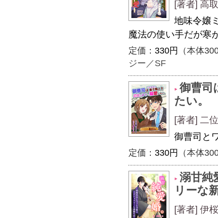
[著者] 
地味令嬢
魔法の使い手だが寒
定価：
330円
（本体30
ジー／SF
御曹司
たい。
[著者] 
御曹司と
定価：
330円
（本体30
溺甘純
リーな
[著者] 