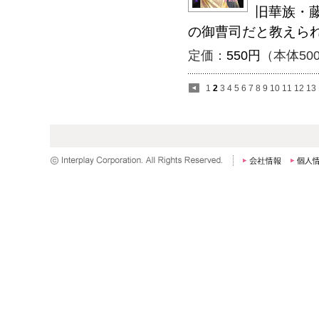
旧華族・
の御曹司だと教えら
定価：
550円
（本体50
1
2
3
4
5
6
7
8
9
10
11
12
13