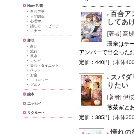
How To書
自己啓発
百合ア
人間関係
してあ
心理学
話し方・スピーチ
マナー
[著者] 
趣味
環奈はチ
占い
旅行
アンバーで出会った
風水
レシピ
定価：
440円
（本体40
美容・ダイエット
ペット
お金
スパダ
エコロジー
りたい
グルメ
絵本
[著者] 
エッセイ
煎茶家と
リクルート
定価：
385円
（本体35
憧れの