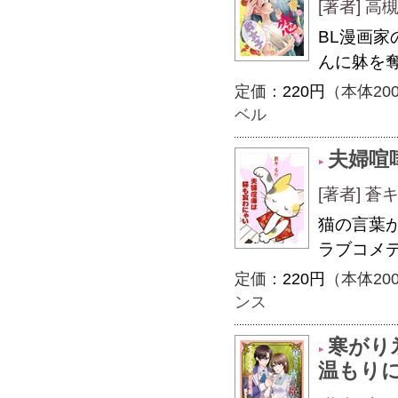
[著者] 
BL漫画
んに躰を
定価：
220円
（本体20
ベル
夫婦喧
[著者] 蒼
猫の言葉
ラブコメ
定価：
220円
（本体20
ンス
寒がり
温もり