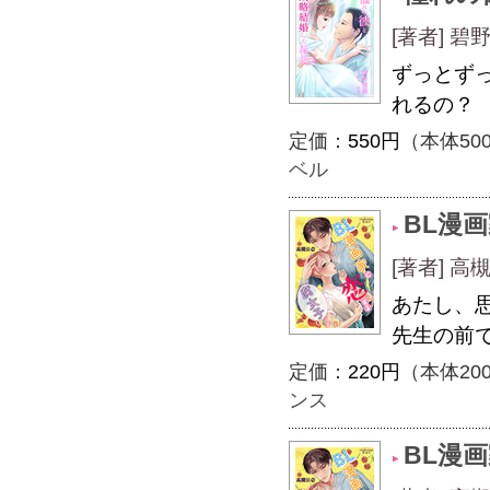
[著者] 
ずっとず
れるの？
定価：
550円
（本体50
ベル
BL漫
[著者] 
あたし、
先生の前
定価：
220円
（本体20
ンス
BL漫