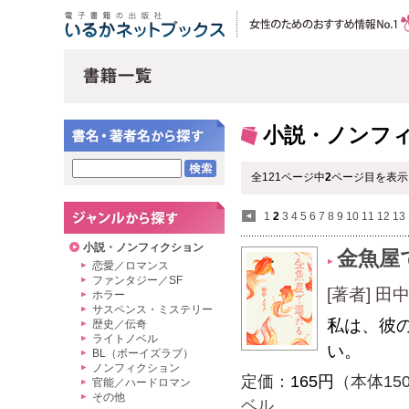
小説・ノンフ
全121ページ中
2
ページ目を表示
1
2
3
4
5
6
7
8
9
10
11
12
13
小説・ノンフィクション
金魚屋
恋愛／ロマンス
ファンタジー／SF
[著者] 田
ホラー
サスペンス・ミステリー
私は、彼
歴史／伝奇
ライトノベル
い。
BL（ボーイズラブ）
ノンフィクション
定価：
165円
（本体15
官能／ハードロマン
その他
ベル