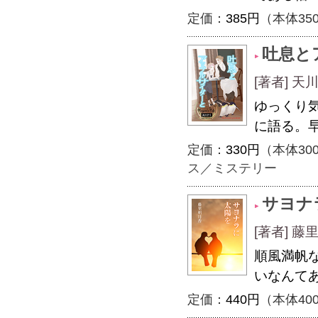
定価：
385円
（本体35
吐息と
[著者] 天川
ゆっくり
に語る。
定価：
330円
（本体30
ス／ミステリー
サヨナ
[著者] 藤
順風満帆
いなんて
定価：
440円
（本体40