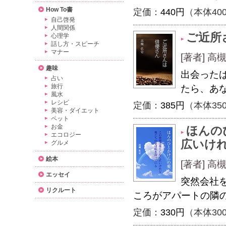
How To書
定価：
440円
（本体40
自己啓発
人間関係
ご近所
心理学
話し方・スピーチ
マナー
[著者] 高
趣味
出会った
占い
旅行
たら、あ
風水
レシピ
定価：
385円
（本体35
美容・ダイエット
ペット
お金
ほんの
エコロジー
広いけ
グルメ
絵本
[著者] 高
エッセイ
突然会社
リクルート
ころがアパートの隣
定価：
330円
（本体30