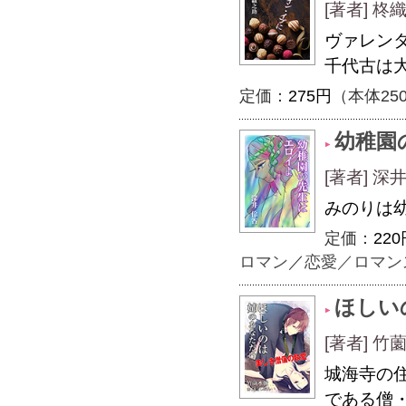
[著者] 柊
ヴァレン
千代古は
定価：
275円
（本体25
幼稚園
[著者] 深
みのりは
定価：
220
ロマン
／
恋愛／ロマン
ほしい
[著者] 
城海寺の
である僧