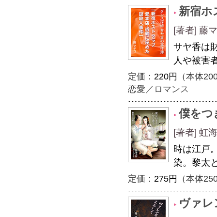
新宿ホ
[著者] 藤
サヤ香は
人や被害
定価：
220円
（本体20
恋愛／ロマンス
僕をつ
[著者] 
時は江戸
染。黎太
定価：
275円
（本体25
ヴァレ