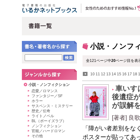
小説・ノンフ
全121ページ中
20
ページ目を表示
10
11
12
13
14
15
16
17
18
小説・ノンフィクション
車いす
恋愛／ロマンス
後遺症
ファンタジー／SF
ホラー
が誤解
サスペンス・ミステリー
歴史／伝奇
ライトノベル
[著者] 
BL（ボーイズラブ）
ノンフィクション
「障がい者差別をな
官能／ハードロマン
その他
ポスターが貼ってあ