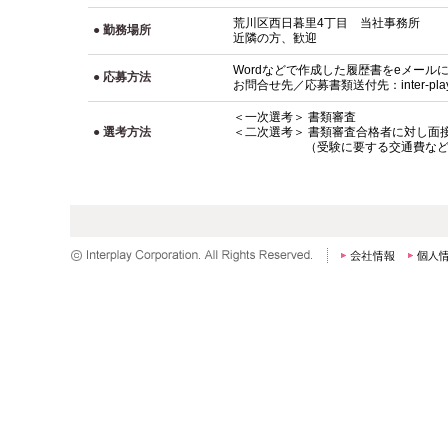
荒川区西日暮里4丁目 当社事務所
● 勤務場所
近隣の方、歓迎
Wordなどで作成した履歴書をeメール
● 応募方法
お問合せ先／応募書類送付先：inter-play@int
＜一次選考＞ 書類審査
● 選考方法
＜二次選考＞ 書類審査合格者に対し面
（受験に要する交通費などは支