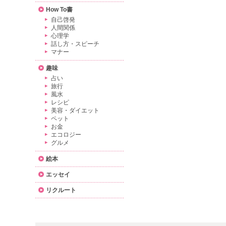
How To書
自己啓発
人間関係
心理学
話し方・スピーチ
マナー
趣味
占い
旅行
風水
レシピ
美容・ダイエット
ペット
お金
エコロジー
グルメ
絵本
エッセイ
リクルート