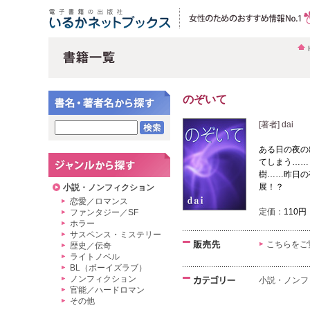
のぞいて
[著者] dai
ある日の夜の
てしまう……
樹……昨日の
展！？
小説・ノンフィクション
恋愛／ロマンス
定価：
110円
ファンタジー／SF
ホラー
サスペンス・ミステリー
こちらをご
歴史／伝奇
ライトノベル
BL（ボーイズラブ）
ノンフィクション
小説・ノンフ
官能／ハードロマン
その他