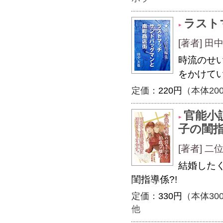
ラスト
[著者] 田
時流のせ
をかけて
定価：
220円
（本体20
官能小
子の閨
[著者] 
結婚した
閨指導係?!
定価：
330円
（本体30
他