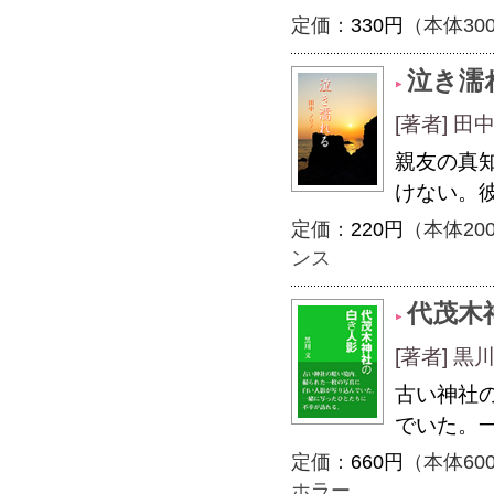
定価：
330円
（本体30
泣き濡
[著者] 田
親友の真
けない。
定価：
220円
（本体20
ンス
代茂木
[著者] 黒
古い神社
でいた。
定価：
660円
（本体60
ホラー