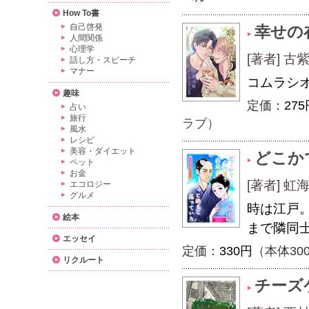
How To書
自己啓発
幸せの
人間関係
心理学
[著者] 
話し方・スピーチ
マナー
コムラシオ
趣味
定価：
275
占い
旅行
ラブ）
風水
レシピ
美容・ダイエット
どこか
ペット
お金
[著者] 
エコロジー
グルメ
時は江戸
絵本
まで隣同
エッセイ
定価：
330円
（本体30
リクルート
チーズ