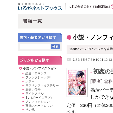
小説・ノンフ
全305ページ中
1
ページ目を表示
1
2
3
4
5
6
7
8
9
10
11
12
13
小説・ノンフィクション
初恋の
恋愛／ロマンス
ファンタジー／SF
[著者] 
ホラー
サスペンス・ミステリー
婚活パー
歴史／伝奇
ライトノベル
しかでき
BL（ボーイズラブ）
ノンフィクション
定価：
330円
（本体30
官能／ハードロマン
その他
ベル