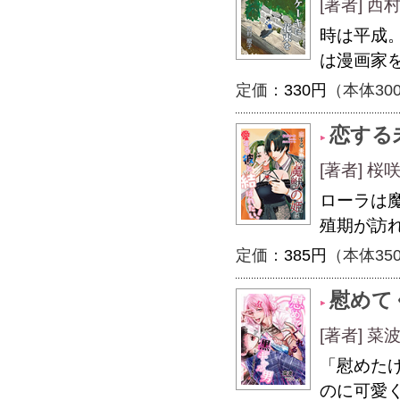
[著者] 西
時は平成
は漫画家
定価：
330円
（本体30
恋する
[著者] 
ローラは
殖期が訪
定価：
385円
（本体35
慰めて
[著者] 
「慰めた
のに可愛