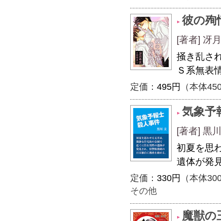
彼の殉
[著者] 
掻き乱さ
Ｓ系無表
定価：
495円
（本体45
気象予
[著者] 黒
初夏を思
遺体が発
定価：
330円
（本体30
その他
魔獣の