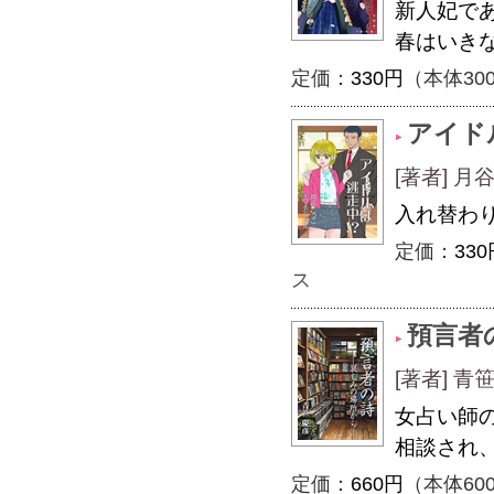
新人妃で
春はいき
定価：
330円
（本体30
アイド
[著者] 
入れ替わ
定価：
330
ス
預言者
[著者] 青
女占い師
相談され
定価：
660円
（本体60