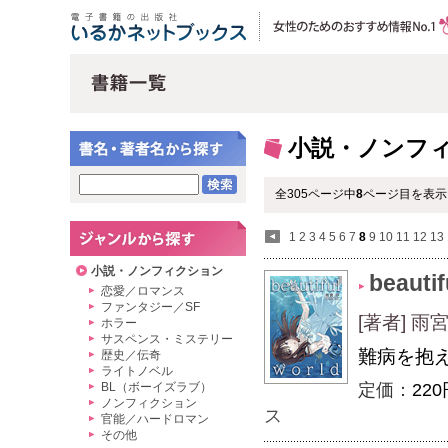
小説・ノンフ
全305ページ中
8
ページ目を表示
1
2
3
4
5
6
7
8
9
10
11
12
13
小説・ノンフィクション
beautif
恋愛／ロマンス
ファンタジー／SF
[著者] 
ホラー
サスペンス・ミステリー
難病を抱
歴史／伝奇
ライトノベル
BL（ボーイズラブ）
定価：
220
ノンフィクション
ス
官能／ハードロマン
その他