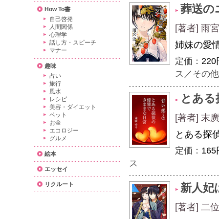
葬送の
How To書
自己啓発
[著者] 
人間関係
心理学
話し方・スピーチ
姉妹の愛
マナー
定価：
220
趣味
ス
／
その他
占い
旅行
風水
とある
レシピ
美容・ダイエット
ペット
[著者] 末
お金
エコロジー
とある探
グルメ
定価：
165
絵本
ス
エッセイ
リクルート
新人妃
[著者] 