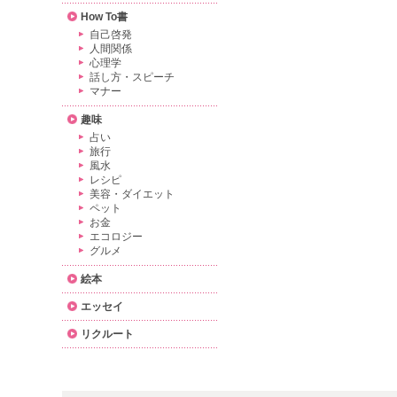
How To書
自己啓発
人間関係
心理学
話し方・スピーチ
マナー
趣味
占い
旅行
風水
レシピ
美容・ダイエット
ペット
お金
エコロジー
グルメ
絵本
エッセイ
リクルート