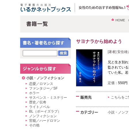
HOME
サヨナラから始めよう
[著者] 安住雄
兄と生き別れ
監されている
ていた私。若
小説・ノンフィクション
定価：
550円
恋愛／ロマンス
ファンタジー／SF
ホラー
こちらをご
サスペンス・ミステリー
歴史／伝奇
ライトノベル
BL（ボーイズラブ）
小説・ノンフ
ノンフィクション
官能／ハードロマン
その他