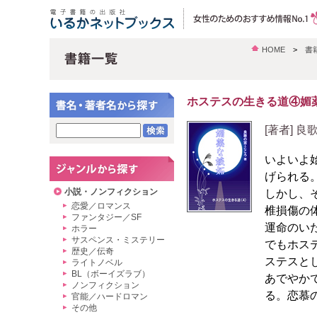
HOME
>
書
ホステスの生きる道④媚
[著者] 
いよいよ
げられる
小説・ノンフィクション
しかし、
恋愛／ロマンス
椎損傷の
ファンタジー／SF
運命のい
ホラー
サスペンス・ミステリー
でもホス
歴史／伝奇
ステスと
ライトノベル
BL（ボーイズラブ）
あでやか
ノンフィクション
る。恋慕
官能／ハードロマン
その他