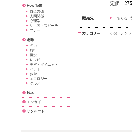
定価：
27
How To書
自己啓発
人間関係
こちらをご
心理学
話し方・スピーチ
マナー
小説・ノンフ
趣味
占い
旅行
風水
レシピ
美容・ダイエット
ペット
お金
エコロジー
グルメ
絵本
エッセイ
リクルート