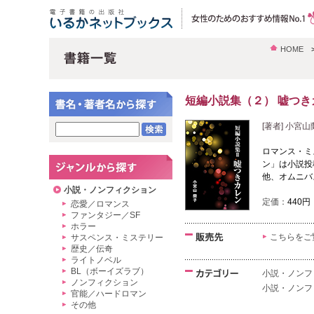
HOME
短編小説集（２） 嘘つき
[著者] 小宮
ロマンス・ミ
ン」は小説投
他、オムニバス
小説・ノンフィクション
定価：
440円
恋愛／ロマンス
ファンタジー／SF
ホラー
こちらをご
サスペンス・ミステリー
歴史／伝奇
ライトノベル
BL（ボーイズラブ）
小説・ノンフ
ノンフィクション
小説・ノンフ
官能／ハードロマン
その他