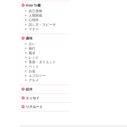
How To書
自己啓発
人間関係
心理学
話し方・スピーチ
マナー
趣味
占い
旅行
風水
レシピ
美容・ダイエット
ペット
お金
エコロジー
グルメ
絵本
エッセイ
リクルート