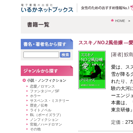
HOME
ススキノNO.2風俗嬢 
[著者] 鮫
愛は、ス
雪が降る
小説・ノンフィクション
れたり、
恋愛／ロマンス
験の大河
ファンタジー／SF
ーエンジ
ホラー
サスペンス・ミステリー
本書は、『
歴史／伝奇
東京研修
ライトノベル
BL（ボーイズラブ）
ノンフィクション
定価：
27
官能／ハードロマン
その他