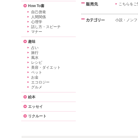
こちらをご
How To書
自己啓発
人間関係
小説・ノンフ
心理学
話し方・スピーチ
マナー
趣味
占い
旅行
風水
レシピ
美容・ダイエット
ペット
お金
エコロジー
グルメ
絵本
エッセイ
リクルート