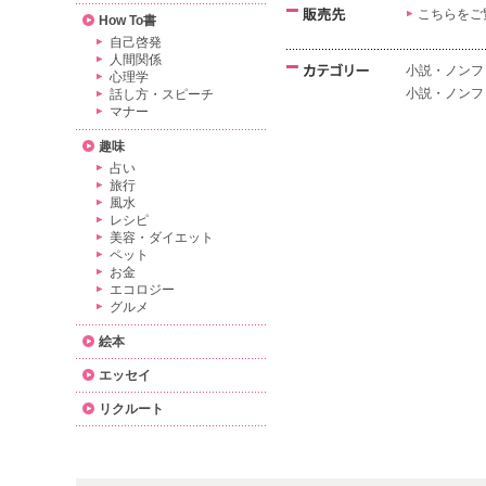
こちらをご
How To書
自己啓発
人間関係
小説・ノンフ
心理学
小説・ノンフ
話し方・スピーチ
マナー
趣味
占い
旅行
風水
レシピ
美容・ダイエット
ペット
お金
エコロジー
グルメ
絵本
エッセイ
リクルート