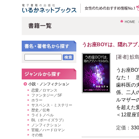
HOME
うお座BOYは、隠れアブ
[著者] 鮫
うお座B
なた！ 
小説・ノンフィクション
歯科医の
恋愛／ロマンス
係、二人
ファンタジー／SF
ルマザー
ホラー
サスペンス・ミステリー
を超えた
歴史／伝奇
＜12星
ライトノベル
BL（ボーイズラブ）
ノンフィクション
定価：
33
官能／ハードロマン
その他