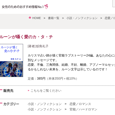
HOME
>
書籍一覧
>
小説・ノンフィクション
>
恋愛／
ルーンが囁く愛のカ・タ・チ
[著者] 鮫島礼子
カリスマ占い師が描く官能ラブストーリー24編。あなたの心
別なメッセージです。
恋愛、不倫、三角関係、結婚、不妊、離婚、アブノーマルセッ
るかもしれない未来を、ルーン文字は示しているのです！
定価：
385円
（本体350円＋税10%）
こちらをご覧ください
小説・ノンフィクション
>
恋愛／ロマンス
小説・ノンフィクション
>
官能／ハードロマン