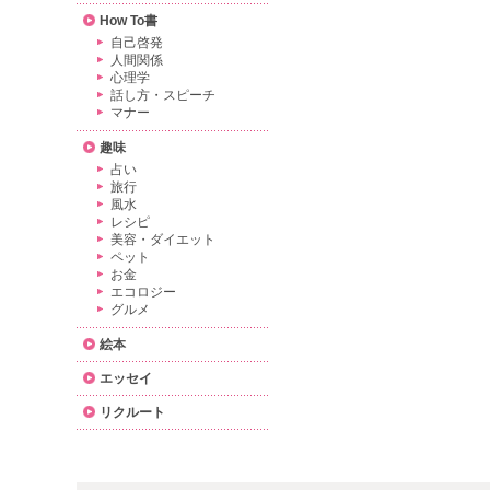
How To書
自己啓発
人間関係
心理学
話し方・スピーチ
マナー
趣味
占い
旅行
風水
レシピ
美容・ダイエット
ペット
お金
エコロジー
グルメ
絵本
エッセイ
リクルート