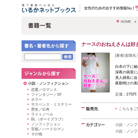
HOME
ナースのおねえさんは好
[著者] 鮫島礼
白衣の下に秘
深夜の病室に
美人婦長に迫
夜勤明けの美
小説・ノンフィクション
恋愛／ロマンス
定価：
275円
ファンタジー／SF
ホラー
サスペンス・ミステリー
こちらをご
歴史／伝奇
ライトノベル
BL（ボーイズラブ）
ノンフィクション
小説・ノンフ
官能／ハードロマン
小説・ノンフ
その他