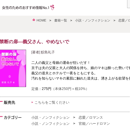
HOME
>
書籍一覧
>
小説・ノンフィクション
>
恋愛／
禁断の扉―義父さん、やめないで
[著者] 鮫島礼子
二人の義父と母娘の運命が狂いだす！
京子は夫の父親と大人の関係を持ち、娘のマキは酔った勢いで
義父の道夫とホテルで一夜をともにする。
汚れを知らないマキの素肌に触れた道夫は、湧き上がる欲望を
定価：
275円
（本体250円＋税10%）
こちらをご覧ください
小説・ノンフィクション
>
恋愛／ロマンス
小説・ノンフィクション
>
官能／ハードロマン