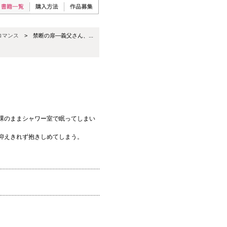
ロマンス
> 禁断の扉―義父さん、...
裸のままシャワー室で眠ってしまい
抑えきれず抱きしめてしまう。