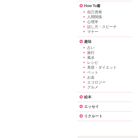
How To書
自己啓発
人間関係
心理学
話し方・スピーチ
マナー
趣味
占い
旅行
風水
レシピ
美容・ダイエット
ペット
お金
エコロジー
グルメ
絵本
エッセイ
リクルート