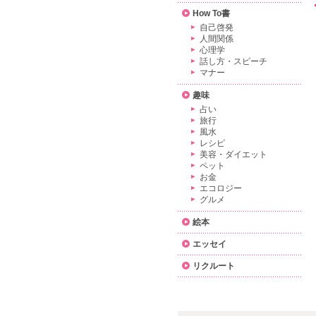
How To書
自己啓発
人間関係
心理学
話し方・スピーチ
マナー
趣味
占い
旅行
風水
レシピ
美容・ダイエット
ペット
お金
エコロジー
グルメ
絵本
エッセイ
リクルート