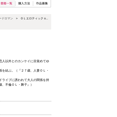
ードロマン
> ＯＬエロティック o...
恋人以外とのカンケイに目覚めてゆ
係を結ぶ。（『２７歳、人妻ＯＬ・
ドライブに誘われて大人の関係を持
歳、不倫ＯＬ・舞子』）