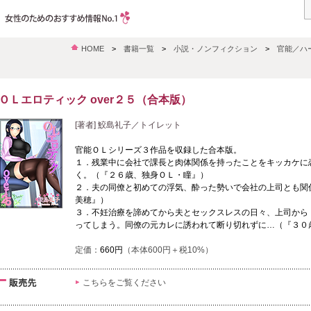
HOME
>
書籍一覧
>
小説・ノンフィクション
>
官能／ハ
ＯＬエロティック over２５（合本版）
[著者] 鮫島礼子／トイレット
官能ＯＬシリーズ３作品を収録した合本版。
１．残業中に会社で課長と肉体関係を持ったことをキッカケに
く。（『２６歳、独身ＯＬ・瞳』）
２．夫の同僚と初めての浮気、酔った勢いで会社の上司とも関
美穂』）
３．不妊治療を諦めてから夫とセックスレスの日々、上司から
ってしまう。同僚の元カレに誘われて断り切れずに…（『３０
定価：
660円
（本体600円＋税10%）
こちらをご覧ください