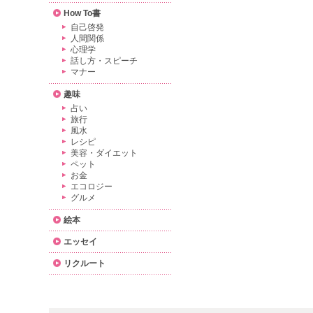
How To書
自己啓発
人間関係
心理学
話し方・スピーチ
マナー
趣味
占い
旅行
風水
レシピ
美容・ダイエット
ペット
お金
エコロジー
グルメ
絵本
エッセイ
リクルート