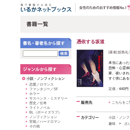
憑依する坂道
[著者] 鮫島
本当にあった
恐怖・心霊体
家、祓いきれ
すぐ傍にある
小説・ノンフィクション
恋愛／ロマンス
定価：
440円
ファンタジー／SF
ホラー
サスペンス・ミステリー
こちらをご
歴史／伝奇
ライトノベル
BL（ボーイズラブ）
ノンフィクション
小説・ノンフ
官能／ハードロマン
趣味
>
占
その他