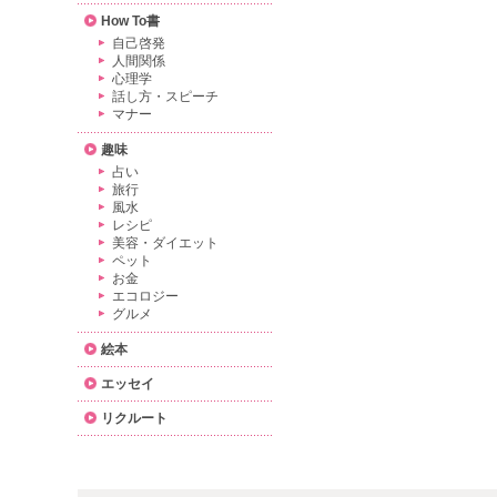
How To書
自己啓発
人間関係
心理学
話し方・スピーチ
マナー
趣味
占い
旅行
風水
レシピ
美容・ダイエット
ペット
お金
エコロジー
グルメ
絵本
エッセイ
リクルート