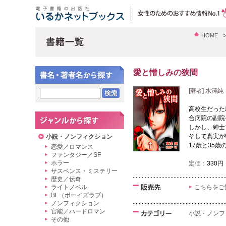
HOME
愛と憎しみの狭間
[著者] 水澤純
高校生だった
合病院の副院
しかし、紳士
そして真実が
小説・ノンフィクション
17歳と35
恋愛／ロマンス
ファンタジー／SF
ホラー
定価：
330円
サスペンス・ミステリー
歴史／伝奇
ライトノベル
こちらをご
BL（ボーイズラブ）
ノンフィクション
官能／ハードロマン
小説・ノンフ
その他