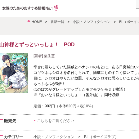
HOME
>
書籍一覧
>
小説・ノンフィクション
>
BL（ボーイ
山神様とずっといっしょ！ POD
[著者] 粟生慧
幸せに暮らしていた陽威とハナシロのもとに、ある日突然白い
コギツネはシロオを名付けられて、陽威にものすごく懐いてし
目に、シロオはやりたい放題。そんなシロオに恐ろしいことが
もっふもふが3倍！
ほのぼのがグレードアップしたモフモフケモミミ物語！
※『おいなり様といっしょ！（番外編）』同時収録
定価：
902円
（本体820円＋税10%）
こちらをご覧ください
小説・ノンフィクション
>
BL（ボーイズラブ）