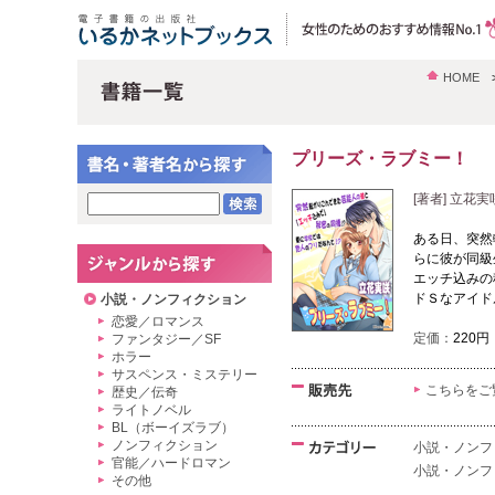
HOME
プリーズ・ラブミー！
[著者] 立花実
ある日、突然
らに彼が同級
エッチ込みの
ドＳなアイド
小説・ノンフィクション
恋愛／ロマンス
定価：
220円
ファンタジー／SF
ホラー
サスペンス・ミステリー
こちらをご
歴史／伝奇
ライトノベル
BL（ボーイズラブ）
ノンフィクション
小説・ノンフ
官能／ハードロマン
小説・ノンフ
その他