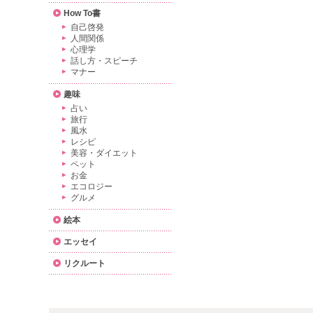
How To書
自己啓発
人間関係
心理学
話し方・スピーチ
マナー
趣味
占い
旅行
風水
レシピ
美容・ダイエット
ペット
お金
エコロジー
グルメ
絵本
エッセイ
リクルート