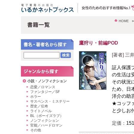
HOME
鷹狩り・前編POD
[著者] 三
証人保護
の生活は
小説・ノンフィクション
その状況
恋愛／ロマンス
ため、日
ファンタジー／SF
洋介の助
ホラー
サスペンス・ミステリー
★コッフ
歴史／伝奇
と少しお
ライトノベル
BL（ボーイズラブ）
ノンフィクション
定価：
15
官能／ハードロマン
その他