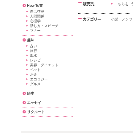
こちらをご
How To書
自己啓発
人間関係
小説・ノンフ
心理学
話し方・スピーチ
マナー
趣味
占い
旅行
風水
レシピ
美容・ダイエット
ペット
お金
エコロジー
グルメ
絵本
エッセイ
リクルート