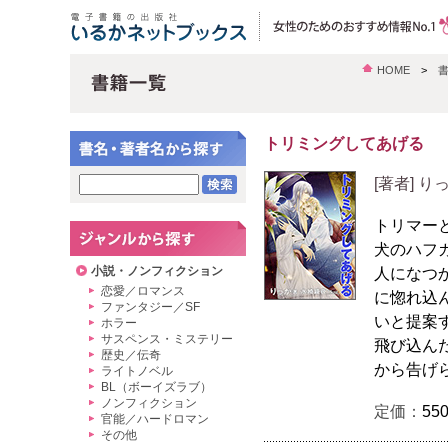
HOME
>
トリミングしてあげる
[著者] 
トリマー
犬のハフ
小説・ノンフィクション
人になつ
恋愛／ロマンス
に惚れ込
ファンタジー／SF
いと提案
ホラー
サスペンス・ミステリー
飛び込ん
歴史／伝奇
から告げ
ライトノベル
BL（ボーイズラブ）
ノンフィクション
定価：
55
官能／ハードロマン
その他