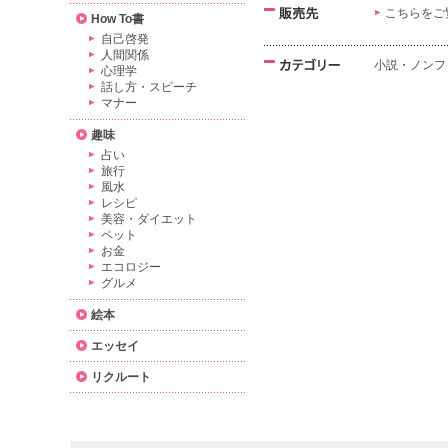
こちらをご
How To書
自己啓発
人間関係
小説・ノンフ
心理学
話し方・スピーチ
マナー
趣味
占い
旅行
風水
レシピ
美容・ダイエット
ペット
お金
エコロジー
グルメ
絵本
エッセイ
リクルート