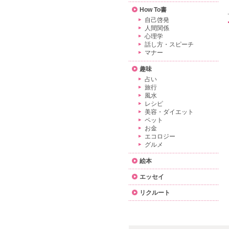
How To書
自己啓発
人間関係
心理学
話し方・スピーチ
マナー
趣味
占い
旅行
風水
レシピ
美容・ダイエット
ペット
お金
エコロジー
グルメ
絵本
エッセイ
リクルート