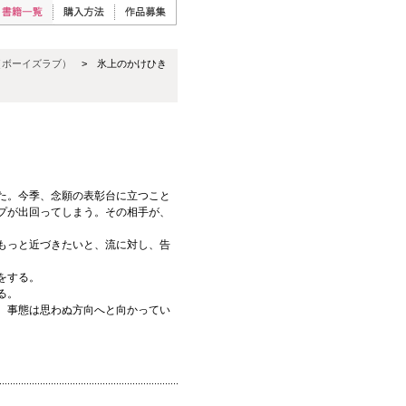
（ボーイズラブ）
> 氷上のかけひき
た。今季、念願の表彰台に立つこと
プが出回ってしまう。その相手が、
もっと近づきたいと、流に対し、告
をする。
る。
、事態は思わぬ方向へと向かってい