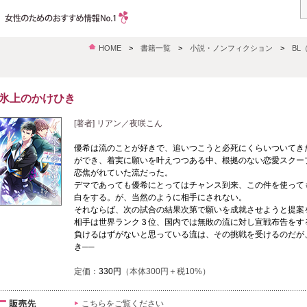
HOME
>
書籍一覧
>
小説・ノンフィクション
>
BL
氷上のかけひき
[著者] リアン／夜咲こん
優希は流のことが好きで、追いつこうと必死にくらいついてき
ができ、着実に願いを叶えつつある中、根拠のない恋愛スクー
恋焦がれていた流だった。
デマであっても優希にとってはチャンス到来、この件を使って
白をする。が、当然のように相手にされない。
それならば、次の試合の結果次第で願いを成就させようと提案
相手は世界ランク３位、国内では無敗の流に対し宣戦布告をす
負けるはずがないと思っている流は、その挑戦を受けるのだが
き──
定価：
330円
（本体300円＋税10%）
こちらをご覧ください