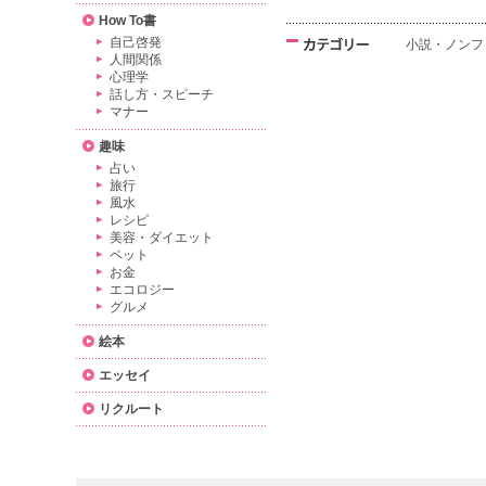
How To書
自己啓発
小説・ノンフ
人間関係
心理学
話し方・スピーチ
マナー
趣味
占い
旅行
風水
レシピ
美容・ダイエット
ペット
お金
エコロジー
グルメ
絵本
エッセイ
リクルート