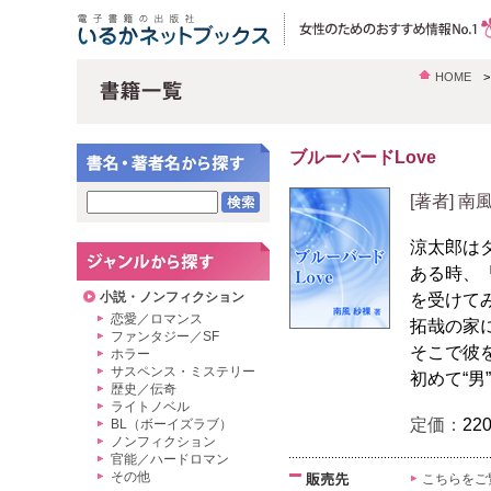
HOME
ブルーバードLove
[著者] 南
涼太郎は
ある時、
小説・ノンフィクション
を受けて
恋愛／ロマンス
拓哉の家
ファンタジー／SF
そこで彼
ホラー
サスペンス・ミステリー
初めて“
歴史／伝奇
ライトノベル
定価：
22
BL（ボーイズラブ）
ノンフィクション
官能／ハードロマン
その他
こちらをご