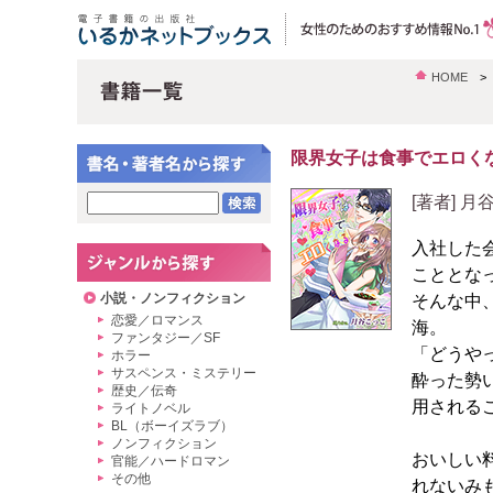
HOME
限界女子は食事でエロく
[著者] 月
入社した
こととな
小説・ノンフィクション
そんな中
恋愛／ロマンス
海。
ファンタジー／SF
「どうや
ホラー
サスペンス・ミステリー
酔った勢
歴史／伝奇
用される
ライトノベル
BL（ボーイズラブ）
ノンフィクション
おいしい
官能／ハードロマン
その他
れないみ