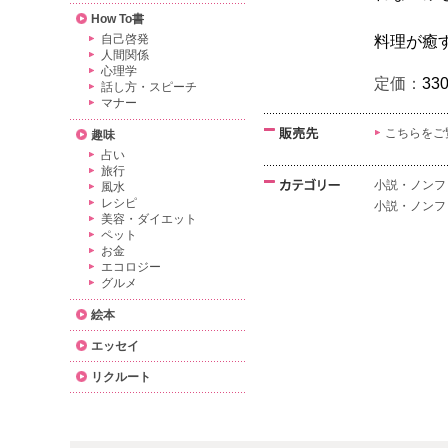
How To書
自己啓発
料理が癒
人間関係
心理学
定価：
33
話し方・スピーチ
マナー
こちらをご
趣味
占い
旅行
小説・ノンフ
風水
レシピ
小説・ノンフ
美容・ダイエット
ペット
お金
エコロジー
グルメ
絵本
エッセイ
リクルート