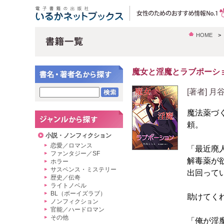
HOME
魔女と淫魔とラブポーシ
[著者] 
魔法薬づ
頼。
小説・ノンフィクション
恋愛／ロマンス
「最近廃
ファンタジー／SF
解毒薬が
ホラー
サスペンス・ミステリー
出回って
歴史／伝奇
ライトノベル
BL（ボーイズラブ）
助けてく
ノンフィクション
官能／ハードロマン
その他
「俺が淫