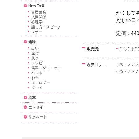
How To書
自己啓発
かくして
人間関係
だしい日
心理学
話し方・スピーチ
マナー
定価：
44
趣味
占い
こちらをご
旅行
風水
レシピ
小説・ノンフ
美容・ダイエット
小説・ノンフ
ペット
お金
エコロジー
グルメ
絵本
エッセイ
リクルート