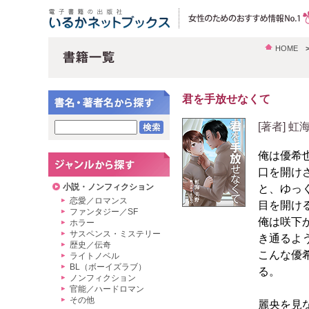
HOME
君を手放せなくて
[著者] 
俺は優希
口を開け
小説・ノンフィクション
と、ゆっ
恋愛／ロマンス
目を開け
ファンタジー／SF
俺は咲下
ホラー
サスペンス・ミステリー
き通るよ
歴史／伝奇
こんな優
ライトノベル
BL（ボーイズラブ）
る。
ノンフィクション
官能／ハードロマン
その他
麗央を見