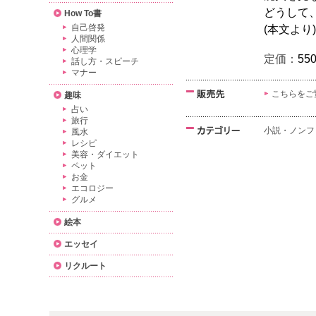
どうして
How To書
自己啓発
(本文より)
人間関係
心理学
定価：
55
話し方・スピーチ
マナー
こちらをご
趣味
占い
旅行
小説・ノンフ
風水
レシピ
美容・ダイエット
ペット
お金
エコロジー
グルメ
絵本
エッセイ
リクルート