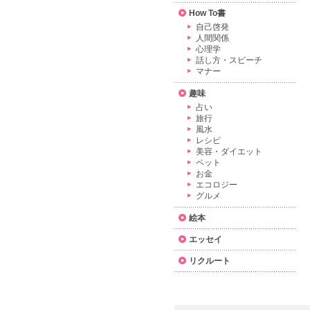
How To書
自己啓発
人間関係
心理学
話し方・スピーチ
マナー
趣味
占い
旅行
風水
レシピ
美容・ダイエット
ペット
お金
エコロジー
グルメ
絵本
エッセイ
リクルート