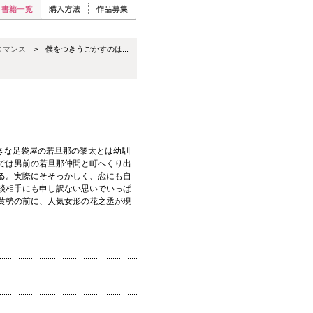
ロマンス
> 僕をつきうごかすのは...
大きな足袋屋の若旦那の黎太とは幼馴
では男前の若旦那仲間と町へくり出
る。実際にそそっかしく、恋にも自
談相手にも申し訳ない思いでいっぱ
黄勢の前に、人気女形の花之丞が現