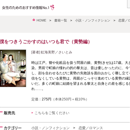
HOME
>
書籍一覧
>
小説・ノンフィクション
>
恋愛／
僕をつきうごかすのはいつも君で（黄勢編）
[著者] 虹海美野／さいとみ
時は江戸。簪や化粧品を扱う問屋の娘、黄勢(きせ)は17歳。
染。男前で町娘の憧れの的の黎太は、昔は優しかったのに、今
し、顔を合わせるたびに黄勢の失敗談を面白おかしく囃し立て
信をなくしている黄勢は、両親がこっそり進めている黄勢の縁
いだ。多くの町娘に結婚を望まれる黎太と自身との差を感じる
れ……。
定価：
275円
（本体250円＋税10%）
こちらをご覧ください
小説・ノンフィクション
>
恋愛／ロマンス