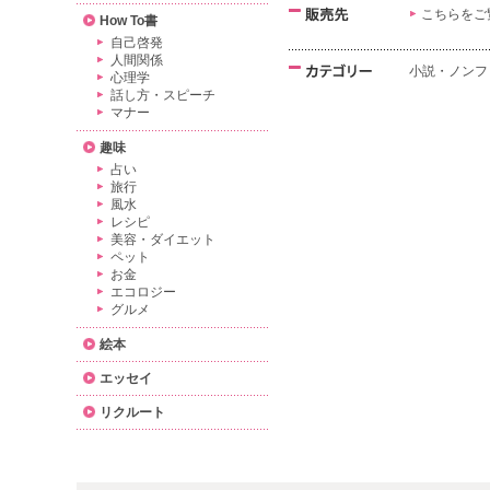
こちらをご
How To書
自己啓発
人間関係
小説・ノンフ
心理学
話し方・スピーチ
マナー
趣味
占い
旅行
風水
レシピ
美容・ダイエット
ペット
お金
エコロジー
グルメ
絵本
エッセイ
リクルート