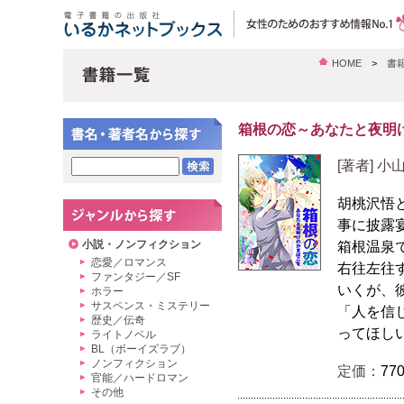
HOME
>
書
箱根の恋～あなたと夜明
[著者] 小
胡桃沢悟
事に披露
小説・ノンフィクション
箱根温泉
恋愛／ロマンス
右往左往
ファンタジー／SF
いくが、
ホラー
サスペンス・ミステリー
「人を信
歴史／伝奇
ってほし
ライトノベル
BL（ボーイズラブ）
ノンフィクション
定価：
77
官能／ハードロマン
その他