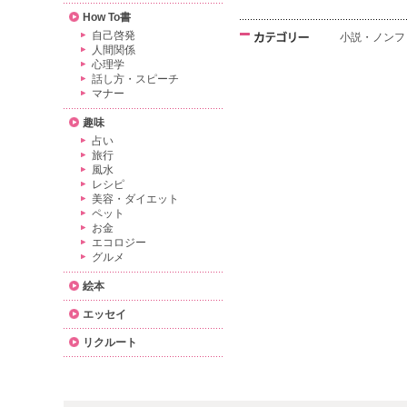
How To書
自己啓発
小説・ノンフ
人間関係
心理学
話し方・スピーチ
マナー
趣味
占い
旅行
風水
レシピ
美容・ダイエット
ペット
お金
エコロジー
グルメ
絵本
エッセイ
リクルート