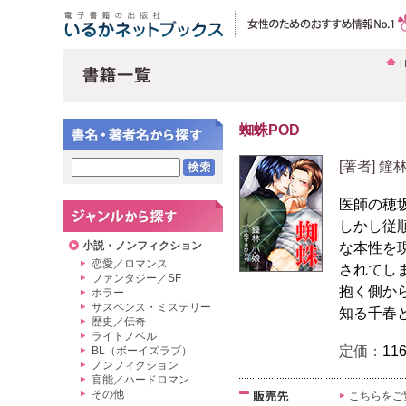
蜘蛛POD
[著者] 鐘
医師の穂
しかし従
小説・ノンフィクション
な本性を
恋愛／ロマンス
されてし
ファンタジー／SF
抱く側か
ホラー
サスペンス・ミステリー
知る千春
歴史／伝奇
ライトノベル
定価：
11
BL（ボーイズラブ）
ノンフィクション
官能／ハードロマン
その他
こちらをご