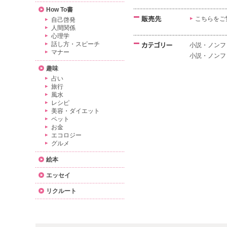
How To書
こちらをご
自己啓発
人間関係
心理学
話し方・スピーチ
小説・ノンフ
マナー
小説・ノンフ
趣味
占い
旅行
風水
レシピ
美容・ダイエット
ペット
お金
エコロジー
グルメ
絵本
エッセイ
リクルート