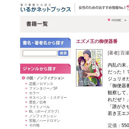
HOME
エズメ王の御便器番
[著者] 
内乱の末
だった！
小説・ノンフィクション
ジュリオ
恋愛／ロマンス
「御便器
ファンタジー／SF
観察して
ホラー
サスペンス・ミステリー
れだぜ！
歴史／伝奇
「誰がさ
ライトノベル
BL（ボーイズラブ）
若き王エ
ノンフィクション
官能／ハードロマン
定価：
55
その他