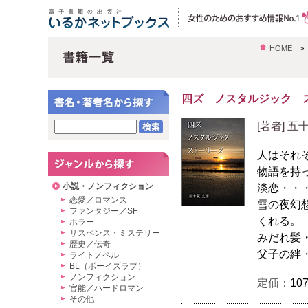
HOME
四ズ ノスタルジック 
[著者] 
人はそれ
物語を持
小説・ノンフィクション
淡恋・・
恋愛／ロマンス
雪の夜幻
ファンタジー／SF
くれる。
ホラー
サスペンス・ミステリー
みだれ髪
歴史／伝奇
父子の絆
ライトノベル
BL（ボーイズラブ）
ノンフィクション
定価：
10
官能／ハードロマン
その他