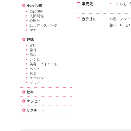
こちらをご
How To書
自己啓発
人間関係
小説・ノンフ
心理学
趣味
>
占
話し方・スピーチ
マナー
趣味
占い
旅行
風水
レシピ
美容・ダイエット
ペット
お金
エコロジー
グルメ
絵本
エッセイ
リクルート