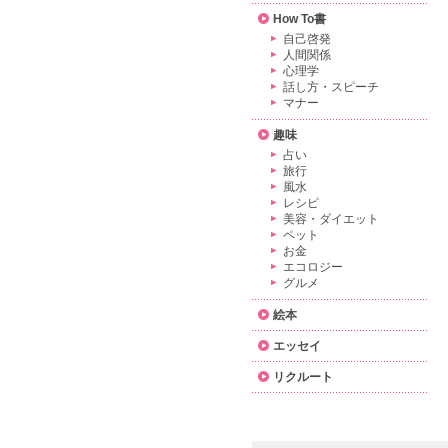
How To書
自己啓発
人間関係
心理学
話し方・スピーチ
マナー
趣味
占い
旅行
風水
レシピ
美容・ダイエット
ペット
お金
エコロジー
グルメ
絵本
エッセイ
リクルート