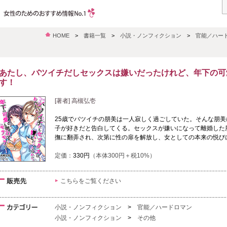
HOME
>
書籍一覧
>
小説・ノンフィクション
>
官能／ハー
あたし、バツイチだしセックスは嫌いだったけれど、年下の可
す！
[著者] 高槻弘壱
25歳でバツイチの朋美は一人寂しく過ごしていた。そんな朋
子が好きだと告白してくる。セックスが嫌いになって離婚した
撫に翻弄され、次第に性の扉を解放し、女としての本来の悦び
定価：
330円
（本体300円＋税10%）
こちらをご覧ください
小説・ノンフィクション
>
官能／ハードロマン
小説・ノンフィクション
>
その他