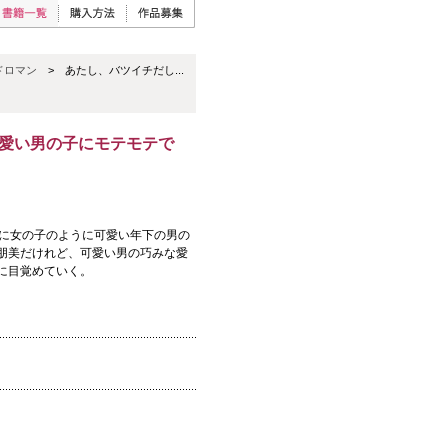
ドロマン
> あたし、バツイチだし...
愛い男の子にモテモテで
美に女の子のように可愛い年下の男の
朋美だけれど、可愛い男の巧みな愛
に目覚めていく。