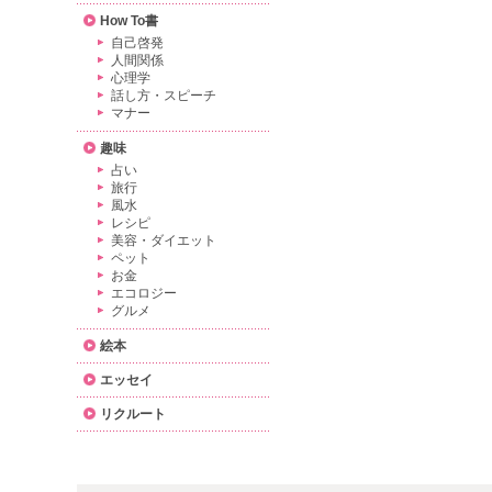
How To書
自己啓発
人間関係
心理学
話し方・スピーチ
マナー
趣味
占い
旅行
風水
レシピ
美容・ダイエット
ペット
お金
エコロジー
グルメ
絵本
エッセイ
リクルート