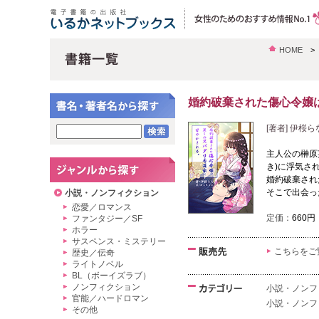
HOME
婚約破棄された傷心令嬢
[著者] 伊桜
主人公の榊原
き)に浮気さ
婚約破棄され
そこで出会っ
小説・ノンフィクション
恋愛／ロマンス
定価：
660円
ファンタジー／SF
ホラー
サスペンス・ミステリー
こちらをご
歴史／伝奇
ライトノベル
BL（ボーイズラブ）
ノンフィクション
小説・ノンフ
官能／ハードロマン
小説・ノンフ
その他