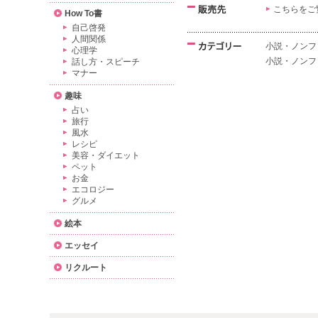
こちらをご
How To書
自己啓発
人間関係
小説・ノンフ
心理学
小説・ノンフ
話し方・スピーチ
マナー
趣味
占い
旅行
風水
レシピ
美容・ダイエット
ペット
お金
エコロジー
グルメ
絵本
エッセイ
リクルート