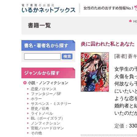
H
炎に囚われた私とあなた
[著者] 
女学生の
火傷を負
小説・ノンフィクション
何故なら
恋愛／ロマンス
にいたい
ファンタジー／SF
ような恋
ホラー
サスペンス・ミステリー
婚約者と
歴史／伝奇
いたのだ
ライトノベル
BL（ボーイズラブ）
ノンフィクション
定価：
33
官能／ハードロマン
その他