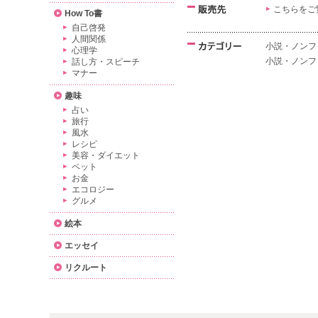
こちらをご
How To書
自己啓発
人間関係
小説・ノンフ
心理学
小説・ノンフ
話し方・スピーチ
マナー
趣味
占い
旅行
風水
レシピ
美容・ダイエット
ペット
お金
エコロジー
グルメ
絵本
エッセイ
リクルート