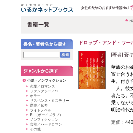
H
ドロップ・アンド・ワー
[著者] 蒼
華族のお
寄せ合う
小説・ノンフィクション
生。付き
恋愛／ロマンス
二人。彼
ファンタジー／SF
者たち。
ホラー
サスペンス・ミステリー
乗りなが
歴史／伝奇
明治時代
ライトノベル
BL（ボーイズラブ）
ノンフィクション
定価：
44
官能／ハードロマン
その他