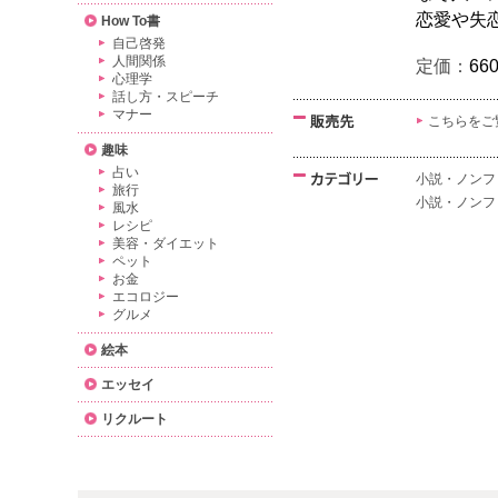
恋愛や失
How To書
自己啓発
人間関係
定価：
66
心理学
話し方・スピーチ
マナー
こちらをご
趣味
占い
小説・ノンフ
旅行
小説・ノンフ
風水
レシピ
美容・ダイエット
ペット
お金
エコロジー
グルメ
絵本
エッセイ
リクルート