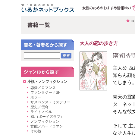
H
大人の恋の歩き方
[著者] 杏
主人公 
知らん顔
小説・ノンフィクション
てしまう
恋愛／ロマンス
ファンタジー／SF
青天の霹
ホラー
サスペンス・ミステリー
ターネッ
歴史／伝奇
そんな彼
ライトノベル
BL（ボーイズラブ）
ノンフィクション
そして 
官能／ハードロマン
その他
なそ人生