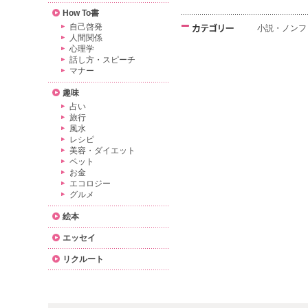
How To書
自己啓発
小説・ノンフ
人間関係
心理学
話し方・スピーチ
マナー
趣味
占い
旅行
風水
レシピ
美容・ダイエット
ペット
お金
エコロジー
グルメ
絵本
エッセイ
リクルート