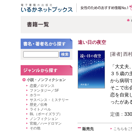
遠い日の夜空
[著者] 西
「大丈夫
３５歳の
小説・ノンフィクション
から病弱
恋愛／ロマンス
そこで出
ファンタジー／SF
恋を自覚
ホラー
サスペンス・ミステリー
ったがあ
歴史／伝奇
ライトノベル
定価：
33
BL（ボーイズラブ）
ノンフィクション
官能／ハードロマン
その他
こちらをご