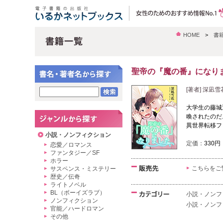
HOME
>
書
聖帝の『魔の番』になり
[著者] 深凪
大学生の藤城
喚されたのだ
異世界転移フ
小説・ノンフィクション
定価：
330円
恋愛／ロマンス
ファンタジー／SF
ホラー
こちらをご
サスペンス・ミステリー
歴史／伝奇
ライトノベル
BL（ボーイズラブ）
小説・ノンフ
ノンフィクション
小説・ノンフ
官能／ハードロマン
その他