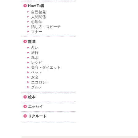
How To書
自己啓発
人間関係
心理学
話し方・スピーチ
マナー
趣味
占い
旅行
風水
レシピ
美容・ダイエット
ペット
お金
エコロジー
グルメ
絵本
エッセイ
リクルート