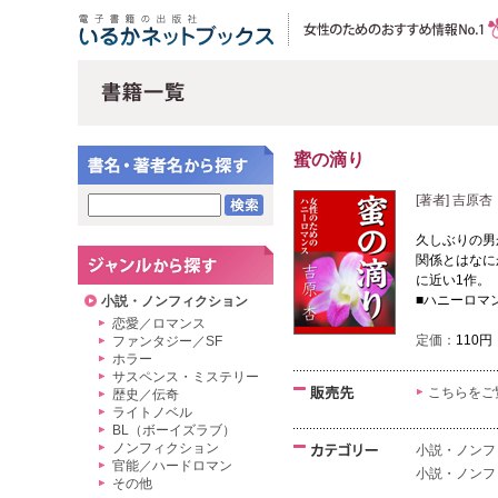
蜜の滴り
[著者] 吉原杏
久しぶりの男
関係とはなに
に近い1作。
■ハニーロマ
小説・ノンフィクション
恋愛／ロマンス
定価：
110円
ファンタジー／SF
ホラー
サスペンス・ミステリー
こちらをご
歴史／伝奇
ライトノベル
BL（ボーイズラブ）
ノンフィクション
小説・ノンフ
官能／ハードロマン
小説・ノンフ
その他