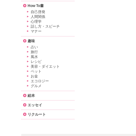
How To書
自己啓発
人間関係
心理学
話し方・スピーチ
マナー
趣味
占い
旅行
風水
レシピ
美容・ダイエット
ペット
お金
エコロジー
グルメ
絵本
エッセイ
リクルート