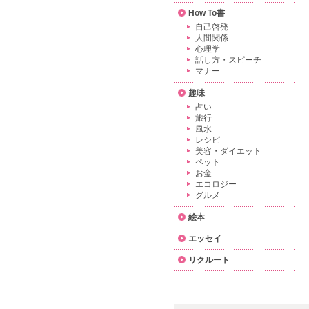
How To書
自己啓発
人間関係
心理学
話し方・スピーチ
マナー
趣味
占い
旅行
風水
レシピ
美容・ダイエット
ペット
お金
エコロジー
グルメ
絵本
エッセイ
リクルート