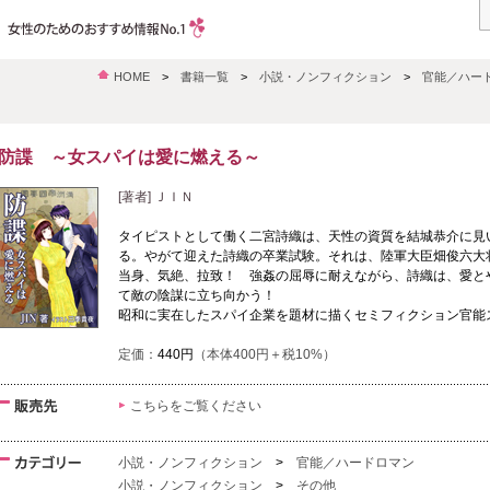
HOME
>
書籍一覧
>
小説・ノンフィクション
>
官能／ハー
防諜 ～女スパイは愛に燃える～
[著者] ＪＩＮ
タイピストとして働く二宮詩織は、天性の資質を結城恭介に見
る。やがて迎えた詩織の卒業試験。それは、陸軍大臣畑俊六大
当身、気絶、拉致！ 強姦の屈辱に耐えながら、詩織は、愛と
て敵の陰謀に立ち向かう！
昭和に実在したスパイ企業を題材に描くセミフィクション官能
定価：
440円
（本体400円＋税10%）
こちらをご覧ください
小説・ノンフィクション
>
官能／ハードロマン
小説・ノンフィクション
>
その他