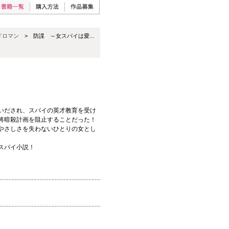
ドロマン
> 防諜 ～女スパイは愛...
いだされ、スパイの英才教育を受け
将暗殺計画を阻止することだった！
やさしさを失わないひとりの女とし
スパイ小説！