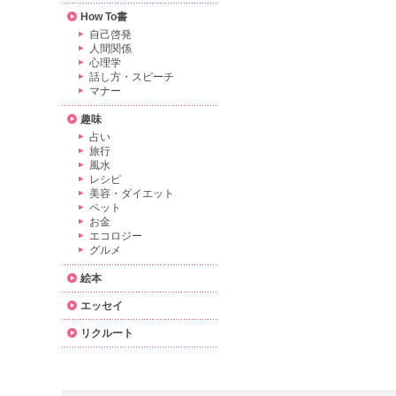
How To書
自己啓発
人間関係
心理学
話し方・スピーチ
マナー
趣味
占い
旅行
風水
レシピ
美容・ダイエット
ペット
お金
エコロジー
グルメ
絵本
エッセイ
リクルート