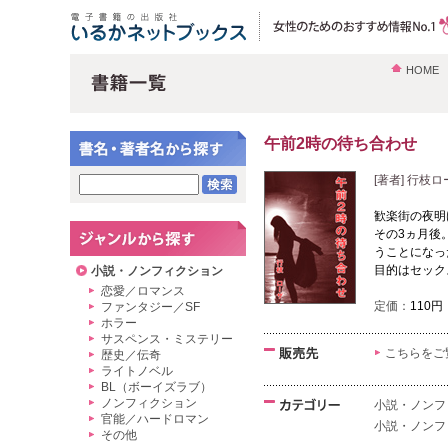
HOME
午前2時の待ち合わせ
[著者] 行枝
歓楽街の夜明
その3ヵ月後
うことになっ
目的はセック
小説・ノンフィクション
恋愛／ロマンス
定価：
110円
ファンタジー／SF
ホラー
サスペンス・ミステリー
こちらをご
歴史／伝奇
ライトノベル
BL（ボーイズラブ）
ノンフィクション
小説・ノンフ
官能／ハードロマン
小説・ノンフ
その他