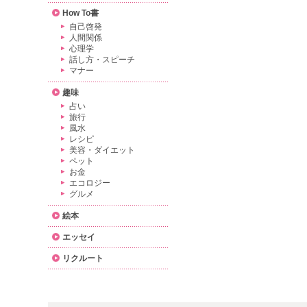
How To書
自己啓発
人間関係
心理学
話し方・スピーチ
マナー
趣味
占い
旅行
風水
レシピ
美容・ダイエット
ペット
お金
エコロジー
グルメ
絵本
エッセイ
リクルート