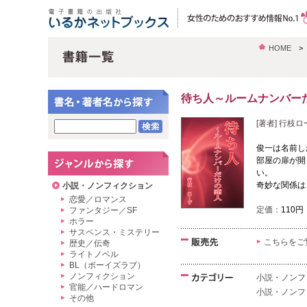
HOME
待ち人～ルームナンバー
[著者] 行枝
俊一は名前し
部屋の扉が開
い。
奇妙な関係は
小説・ノンフィクション
恋愛／ロマンス
定価：
110円
ファンタジー／SF
ホラー
サスペンス・ミステリー
こちらをご
歴史／伝奇
ライトノベル
BL（ボーイズラブ）
ノンフィクション
小説・ノンフ
官能／ハードロマン
小説・ノンフ
その他