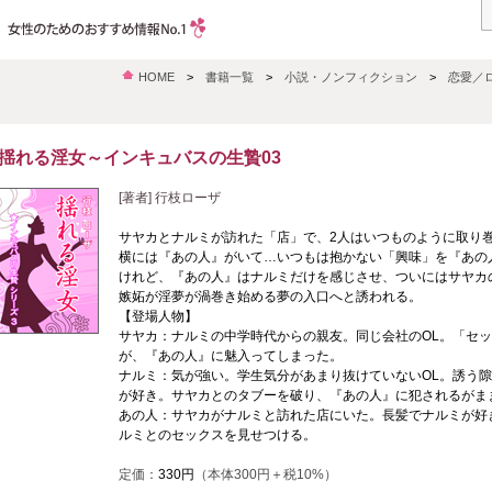
HOME
>
書籍一覧
>
小説・ノンフィクション
>
恋愛／
揺れる淫女～インキュバスの生贄03
[著者] 行枝ローザ
サヤカとナルミが訪れた「店」で、2人はいつものように取り
横には『あの人』がいて…いつもは抱かない「興味」を『あの
けれど、『あの人』はナルミだけを感じさせ、ついにはサヤカ
嫉妬が淫夢が渦巻き始める夢の入口へと誘われる。
【登場人物】
サヤカ：ナルミの中学時代からの親友。同じ会社のOL。「セ
が、『あの人』に魅入ってしまった。
ナルミ：気が強い。学生気分があまり抜けていないOL。誘う
が好き。サヤカとのタブーを破り、『あの人』に犯されるがま
あの人：サヤカがナルミと訪れた店にいた。長髪でナルミが好
ルミとのセックスを見せつける。
定価：
330円
（本体300円＋税10%）