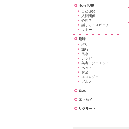
How To書
自己啓発
人間関係
心理学
話し方・スピーチ
マナー
趣味
占い
旅行
風水
レシピ
美容・ダイエット
ペット
お金
エコロジー
グルメ
絵本
エッセイ
リクルート