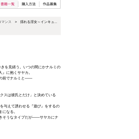
ロマンス
> 揺れる淫女～インキュ...
巻きを見繕う。いつの間にかナルミの
人』に抱くサヤカ。
の前でナルミと――
ックスは彼氏とだけ」と決めている
隙を与えて誘わせる『遊び』をするの
まになる。
きそうなタイプだが――サヤカにナ