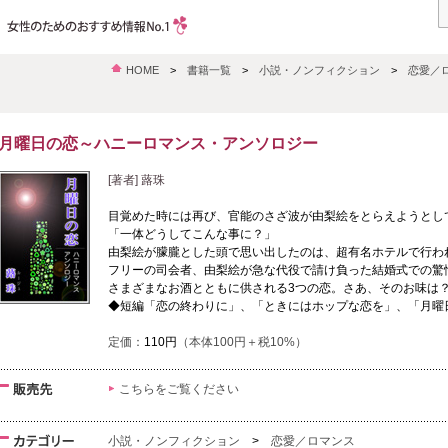
HOME
>
書籍一覧
>
小説・ノンフィクション
>
恋愛／
月曜日の恋～ハニーロマンス・アンソロジー
[著者] 蕗珠
目覚めた時には再び、官能のさざ波が由梨絵をとらえようとし
「一体どうしてこんな事に？」
由梨絵が朦朧とした頭で思い出したのは、超有名ホテルで行わ
フリーの司会者、由梨絵が急な代役で請け負った結婚式での驚
さまざまなお酒とともに供される3つの恋。さあ、そのお味は
◆短編「恋の終わりに」、「ときにはホップな恋を」、「月曜
定価：
110円
（本体100円＋税10%）
こちらをご覧ください
小説・ノンフィクション
>
恋愛／ロマンス