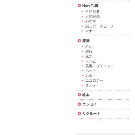
How To書
自己啓発
人間関係
心理学
話し方・スピーチ
マナー
趣味
占い
旅行
風水
レシピ
美容・ダイエット
ペット
お金
エコロジー
グルメ
絵本
エッセイ
リクルート