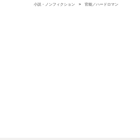
小説・ノンフィクション
>
官能／ハードロマン