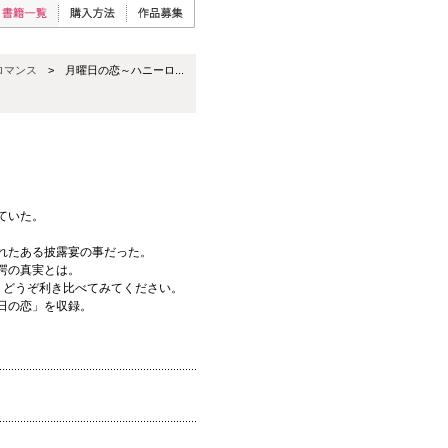
ロマンス
> 月曜日の恋～ハニーロ...
ていた。
れたある披露宴の事だった。
愕の真実とは。
？どうぞ利き比べてみてください。
日の恋」を収録。