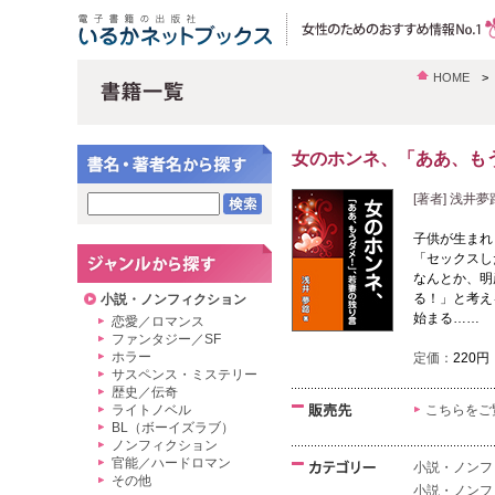
HOME
女のホンネ、「ああ、も
[著者] 浅井夢
子供が生まれ
「セックスし
なんとか、明
る！」と考え
小説・ノンフィクション
始まる……
恋愛／ロマンス
ファンタジー／SF
ホラー
定価：
220円
サスペンス・ミステリー
歴史／伝奇
ライトノベル
こちらをご
BL（ボーイズラブ）
ノンフィクション
官能／ハードロマン
小説・ノンフ
その他
小説・ノンフ