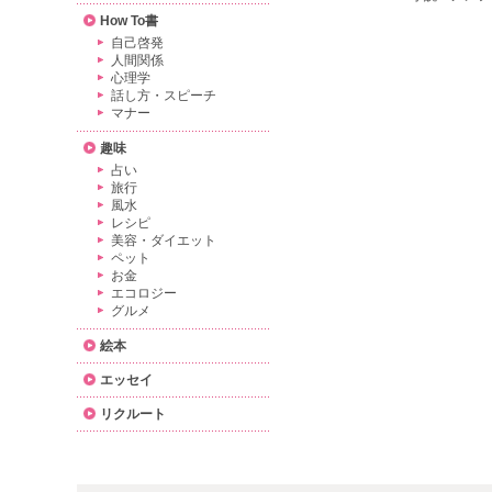
How To書
自己啓発
人間関係
心理学
話し方・スピーチ
マナー
趣味
占い
旅行
風水
レシピ
美容・ダイエット
ペット
お金
エコロジー
グルメ
絵本
エッセイ
リクルート