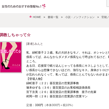
HOME
>
書籍一覧
>
小説・ノンフィクション
>
官能
調教しちゃって☆
[著者] みんと
私、緑町亜子２２歳。私の大好きなモノ、それは、オシャレと
係長ってば、みんなからダメダメ係長なんて呼ばれてるけど、
ところ。
ある日、応接室で眠り込んじゃってる係長にキスしようとして
い係長からは想像できないほどの、強引なキス。身体がトロけ
が忘れられなくって、私ってば、係長にとんでもないわがまま
【登場人物】
緑町亜子（２２）葵百貨店の営業課事務
塚本ゆずる（３６）葵百貨店のお客様相談係係長
宮下京美（２６）葵百貨店の営業課事務 亜子の先輩
村岡一郎（２８）葵百貨店の営業課の営業マン
定価：
330円
（本体300円＋税10%）