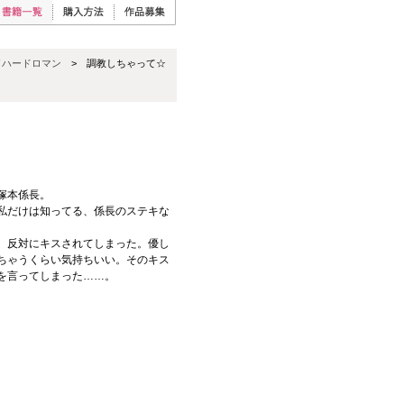
／ハードロマン
> 調教しちゃって☆
塚本係長。
私だけは知ってる、係長のステキな
、反対にキスされてしまった。優し
ちゃうくらい気持ちいい。そのキス
を言ってしまった……。