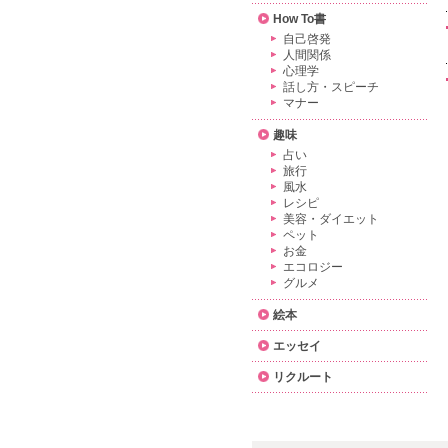
How To書
自己啓発
人間関係
心理学
話し方・スピーチ
マナー
趣味
占い
旅行
風水
レシピ
美容・ダイエット
ペット
お金
エコロジー
グルメ
絵本
エッセイ
リクルート