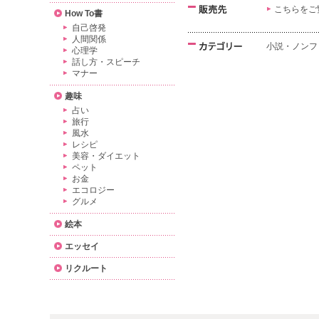
こちらをご
How To書
自己啓発
人間関係
小説・ノンフ
心理学
話し方・スピーチ
マナー
趣味
占い
旅行
風水
レシピ
美容・ダイエット
ペット
お金
エコロジー
グルメ
絵本
エッセイ
リクルート