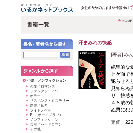
HOME
汗まみれの快感
[著者] み
絶望的な
ヒゲ面で
小説・ノンフィクション
犯らせろ
恋愛／ロマンス
見知らぬ
ファンタジー／SF
り、快感
ホラー
サスペンス・ミステリー
４８歳の
歴史／伝奇
ぬ男に犯
ライトノベル
BL（ボーイズラブ）
ノンフィクション
定価：
22
官能／ハードロマン
その他